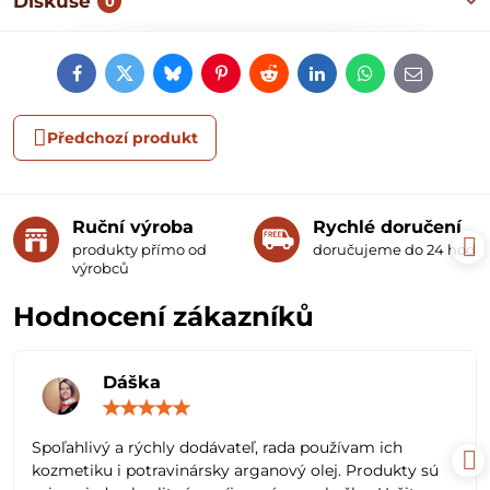
Diskuse
0
Facebook
Twitter
Bluesky
Pinterest
Reddit
LinkedIn
WhatsApp
E-
mail
Předchozí produkt
Ruční výroba
Rychlé doručení
produkty přímo od
doručujeme do 24 hodin
výrobců
Hodnocení zákazníků
Dáška
Hodnocení:
5
/
Spoľahlivý a rýchly dodávateľ, rada používam ich
5
kozmetiku i potravinársky arganový olej. Produkty sú