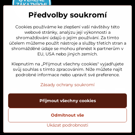
Předvolby soukromí
Cookies používáme ke zlepšení vaší návštěvy této
webové stránky, analýzu její výkonnosti a
Orient House
shromažďování údajů o jejím používání. Za tímto
účelem můžeme použít nástroje a služby třetích stran a
shromážděné údaje se mohou přenést k partnerům v
Arganový olej
EU, USA nebo jiných zemích.
Klepnutím na „Přijmout všechny cookies" vyjadřujete
Oblíbené kategorie
svůj souhlas s tímto zpracováním. Níže můžete najít
podrobné informace nebo upravit své preference.
Zásady ochrany soukromí
Přijmout všechny cookies
©
2026
Copyright
Odmítnout vše
Předvolby soukromí
Zásady ochrany soukromí
Podmínky používání
Stav objednávky
Ukázat podrobnosti
Vytvořeno systémem:
ByznysWeb.cz