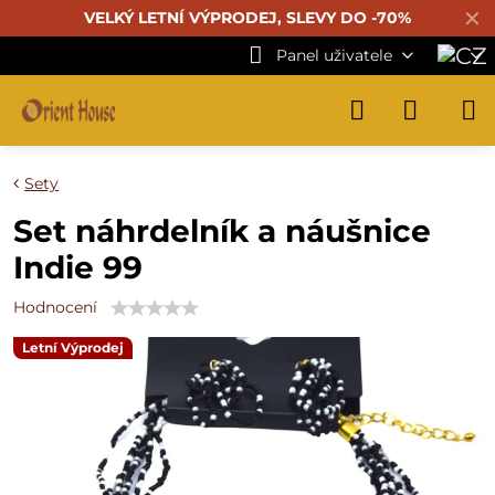
✕
VELKÝ LETNÍ VÝPRODEJ, SLEVY DO -70%
Panel uživatele
Sety
Set náhrdelník a náušnice
Indie 99
Hodnocení
Letní Výprodej