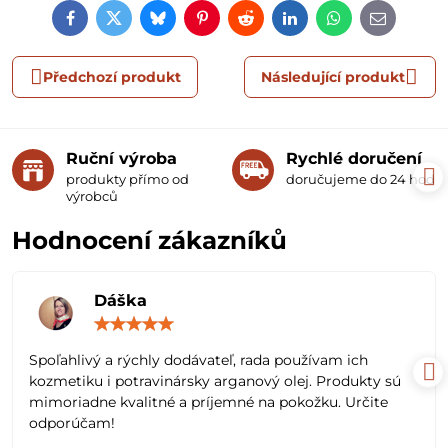
Facebook
Twitter
Bluesky
Pinterest
Reddit
LinkedIn
WhatsApp
E-
mail
Předchozí produkt
Následující produkt
Ruční výroba
Rychlé doručení
produkty přímo od
doručujeme do 24 hodin
výrobců
Hodnocení zákazníků
Dáška
Hodnocení:
5
/
Spoľahlivý a rýchly dodávateľ, rada používam ich
5
kozmetiku i potravinársky arganový olej. Produkty sú
mimoriadne kvalitné a príjemné na pokožku. Určite
odporúčam!