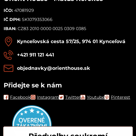
IČO:
47081929
IČ DPH:
SK1079353066
IBAN:
CZ83 2010 0000 0025 0309 0385
Kynceľovská cesta 57/25, 974 01 Kynceľová
+421 911 121 441
objednavky​@orienthouse​.sk
Přidejte se k nám
Facebook
Instagram
Twitter
Youtube
Pinterest