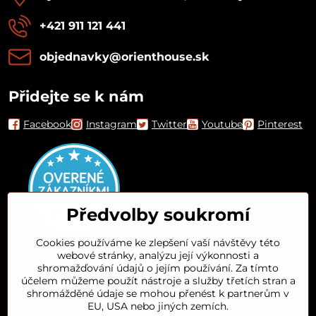
+421 911 121 441
objednavky​@orienthouse​.sk
Přidejte se k nám
Facebook
Instagram
Twitter
Youtube
Pinterest
Předvolby soukromí
Cookies používáme ke zlepšení vaší návštěvy této
webové stránky, analýzu její výkonnosti a
Orient House
shromažďování údajů o jejím používání. Za tímto
účelem můžeme použít nástroje a služby třetích stran a
shromážděné údaje se mohou přenést k partnerům v
Arganový olej
EU, USA nebo jiných zemích.