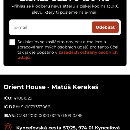
Přihlas se k odběru newsletteru a získej kód na 130KČ
slevu, který ti pošleme na e-mail:
Odebírat
Souhlasím se zasíláním novinek e-mailem a
zpracováním mých osobních údajů pro tento účel,
tak jak je popsáno v
zásadách ochrany osobních
údajů
.
Orient House - Matúš Kerekeš
IČO:
47081929
IČ DPH:
SK1079353066
IBAN:
CZ83 2010 0000 0025 0309 0385
Kynceľovská cesta 57/25, 974 01 Kynceľová