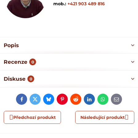
mob.:
+421 903 489 816
Popis
Recenze
0
Diskuse
0
Facebook
Twitter
Bluesky
Pinterest
Reddit
LinkedIn
WhatsApp
E-
mail
Předchozí produkt
Následující produkt