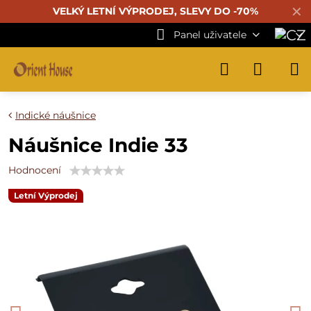
✕
VELKÝ LETNÍ VÝPRODEJ, SLEVY DO -70%
Panel uživatele
Indické náušnice
Náušnice Indie 33
Hodnocení
Letní Výprodej