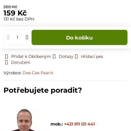
265 Kč
159 Kč
131 Kč
bez DPH
Do košíku
Přidat k Oblíbeným
Dotazy
Hlídací pes
Doručení
Výrobce:
Dee Cee Pearls
Potřebujete poradit?
mob.:
+421 911 121 441