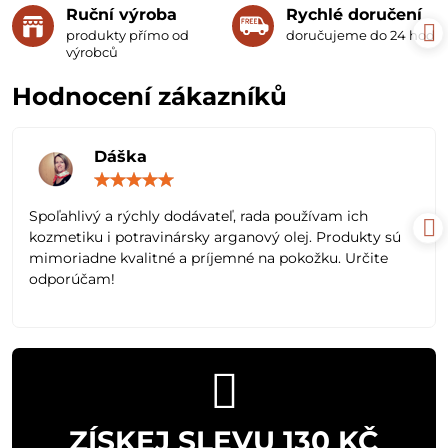
Ruční výroba
Rychlé doručení
produkty přímo od
doručujeme do 24 hodin
výrobců
Hodnocení zákazníků
Dáška
Hodnocení:
5
/
Spoľahlivý a rýchly dodávateľ, rada používam ich
5
kozmetiku i potravinársky arganový olej. Produkty sú
mimoriadne kvalitné a príjemné na pokožku. Určite
odporúčam!
ZÍSKEJ SLEVU 130 KČ