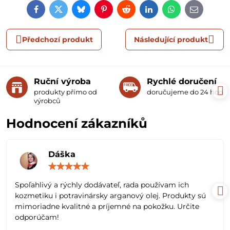
Facebook
Twitter
Bluesky
Pinterest
Reddit
LinkedIn
WhatsApp
E-
mail
Předchozí produkt
Následující produkt
Ruční výroba
Rychlé doručení
produkty přímo od
doručujeme do 24 hodin
výrobců
Hodnocení zákazníků
Dáška
Hodnocení:
5
/
Spoľahlivý a rýchly dodávateľ, rada používam ich
5
kozmetiku i potravinársky arganový olej. Produkty sú
mimoriadne kvalitné a príjemné na pokožku. Určite
odporúčam!