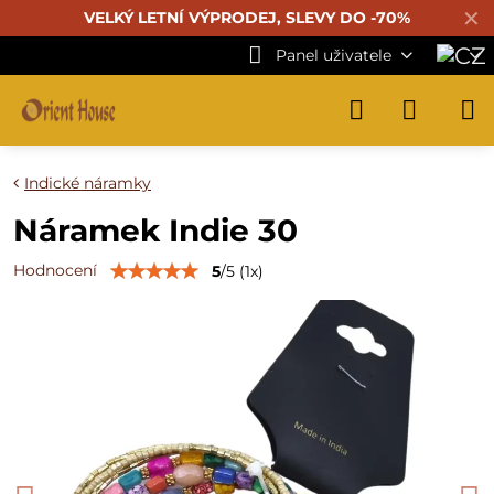
✕
VELKÝ LETNÍ VÝPRODEJ, SLEVY DO -70%
Panel uživatele
Indické náramky
Náramek Indie 30
Hodnocení
5
/
5
(
1
x)