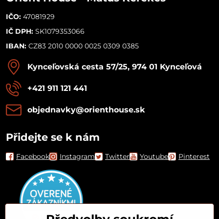
IČO:
47081929
IČ DPH:
SK1079353066
IBAN:
CZ83 2010 0000 0025 0309 0385
Kynceľovská cesta 57/25, 974 01 Kynceľová
+421 911 121 441
objednavky​@orienthouse​.sk
Přidejte se k nám
Facebook
Instagram
Twitter
Youtube
Pinterest