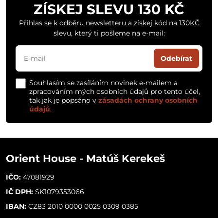
ZÍSKEJ SLEVU 130 KČ
Přihlas se k odběru newsletteru a získej kód na 130KČ
slevu, který ti pošleme na e-mail:
Odebírat
Souhlasím se zasíláním novinek e-mailem a
zpracováním mých osobních údajů pro tento účel,
tak jak je popsáno v
zásadách ochrany osobních
údajů
.
Orient House - Matúš Kerekeš
IČO:
47081929
IČ DPH:
SK1079353066
IBAN:
CZ83 2010 0000 0025 0309 0385