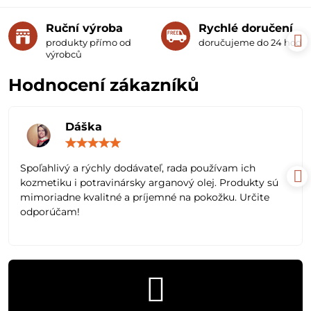
Ruční výroba
Rychlé doručení
produkty přímo od
doručujeme do 24 hodin
výrobců
Hodnocení zákazníků
Dáška
Hodnocení:
5
/
Spoľahlivý a rýchly dodávateľ, rada používam ich
5
kozmetiku i potravinársky arganový olej. Produkty sú
mimoriadne kvalitné a príjemné na pokožku. Určite
odporúčam!