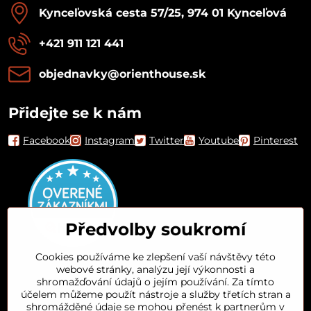
Kynceľovská cesta 57/25, 974 01 Kynceľová
+421 911 121 441
objednavky​@orienthouse​.sk
Přidejte se k nám
Facebook
Instagram
Twitter
Youtube
Pinterest
Předvolby soukromí
Cookies používáme ke zlepšení vaší návštěvy této
webové stránky, analýzu její výkonnosti a
Orient House
shromažďování údajů o jejím používání. Za tímto
účelem můžeme použít nástroje a služby třetích stran a
shromážděné údaje se mohou přenést k partnerům v