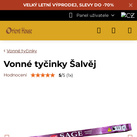
✕
VELKÝ LETNÍ VÝPRODEJ, SLEVY DO -70%
Panel uživatele
Vonné tyčinky
Vonné tyčinky Šalvěj
Hodnocení
5
/
5
(
1
x)