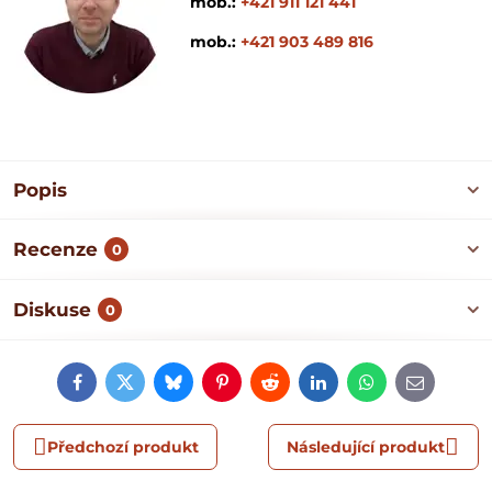
mob.:
+421 911 121 441
mob.:
+421 903 489 816
Popis
Recenze
0
Diskuse
0
Facebook
Twitter
Bluesky
Pinterest
Reddit
LinkedIn
WhatsApp
E-
mail
Předchozí produkt
Následující produkt