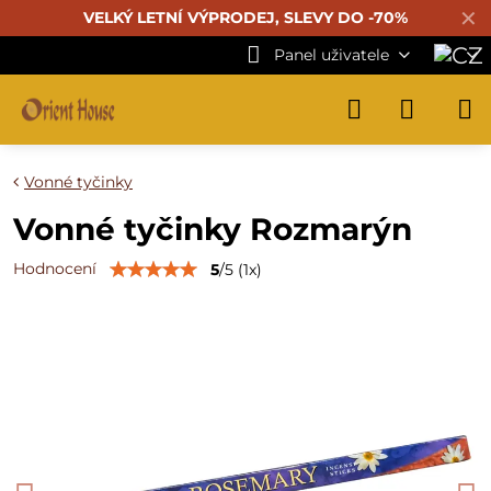
✕
VELKÝ LETNÍ VÝPRODEJ, SLEVY DO -70%
Panel uživatele
Vonné tyčinky
Vonné tyčinky Rozmarýn
Hodnocení
5
/
5
(
1
x)