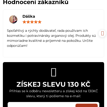
Hodnocení zákazníků
Dáška
Hodnocení:
5
/
Spoľahlivý a rýchly dodávateľ, rada používam ich
5
kozmetiku i potravinársky arganový olej. Produkty sú
mimoriadne kvalitné a príjemné na pokožku. Určite
odporúčam!
ZÍSKEJ SLEVU 130 KČ
Přihlas se k odběru newsletteru a získej kód na 130KČ
slevu, který ti pošleme na e-mail: