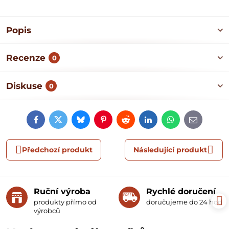
Popis
Recenze
0
Diskuse
0
Facebook
Twitter
Bluesky
Pinterest
Reddit
LinkedIn
WhatsApp
E-
mail
Předchozí produkt
Následující produkt
Ruční výroba
Rychlé doručení
produkty přímo od
doručujeme do 24 hodin
výrobců