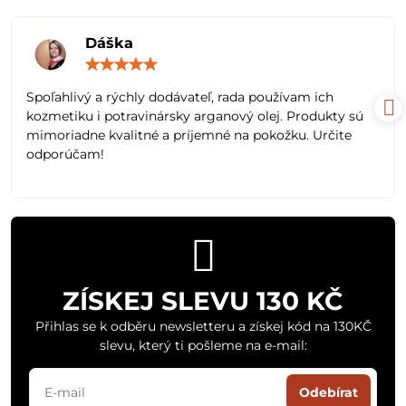
Dáška
Hodnocení:
5
/
Spoľahlivý a rýchly dodávateľ, rada používam ich
5
kozmetiku i potravinársky arganový olej. Produkty sú
mimoriadne kvalitné a príjemné na pokožku. Určite
odporúčam!
ZÍSKEJ SLEVU 130 KČ
Přihlas se k odběru newsletteru a získej kód na 130KČ
slevu, který ti pošleme na e-mail:
Odebírat