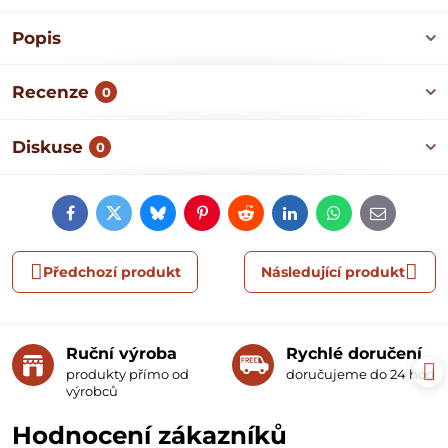
Popis
Recenze
0
Diskuse
0
Facebook
Twitter
Bluesky
Pinterest
Reddit
LinkedIn
WhatsApp
E-
mail
Předchozí produkt
Následující produkt
Ruční výroba
Rychlé doručení
produkty přímo od
doručujeme do 24 hodin
výrobců
Hodnocení zákazníků