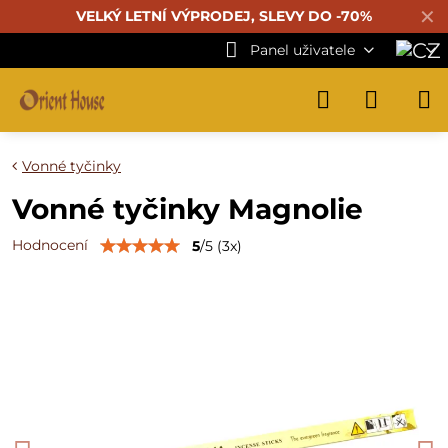
✕
VELKÝ LETNÍ VÝPRODEJ, SLEVY DO -70%
Panel uživatele
Vonné tyčinky
Vonné tyčinky Magnolie
Hodnocení
5
/
5
(
3
x)