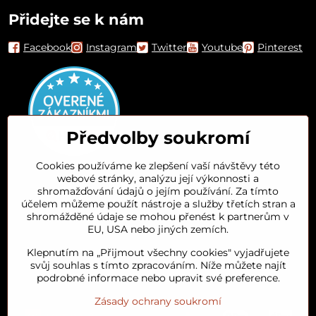
Přidejte se k nám
Facebook
Instagram
Twitter
Youtube
Pinterest
Předvolby soukromí
Cookies používáme ke zlepšení vaší návštěvy této
webové stránky, analýzu její výkonnosti a
Orient House
shromažďování údajů o jejím používání. Za tímto
účelem můžeme použít nástroje a služby třetích stran a
shromážděné údaje se mohou přenést k partnerům v
Arganový olej
EU, USA nebo jiných zemích.
Klepnutím na „Přijmout všechny cookies" vyjadřujete
Oblíbené kategorie
svůj souhlas s tímto zpracováním. Níže můžete najít
podrobné informace nebo upravit své preference.
Zásady ochrany soukromí