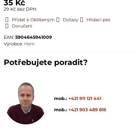
35 Kč
29 Kč
bez DPH
Přidat k Oblíbeným
Dotazy
Hlídací pes
Doručení
EAN:
5904645941009
Výrobce:
Hem
Potřebujete poradit?
mob.:
+421 911 121 441
mob.:
+421 903 489 816