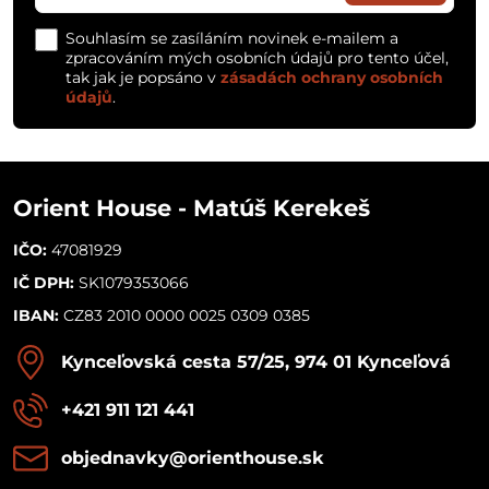
Souhlasím se zasíláním novinek e-mailem a
zpracováním mých osobních údajů pro tento účel,
tak jak je popsáno v
zásadách ochrany osobních
údajů
.
Orient House - Matúš Kerekeš
IČO:
47081929
IČ DPH:
SK1079353066
IBAN:
CZ83 2010 0000 0025 0309 0385
Kynceľovská cesta 57/25, 974 01 Kynceľová
+421 911 121 441
objednavky​@orienthouse​.sk