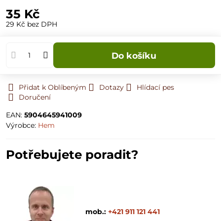
35 Kč
29 Kč
bez DPH
Do košíku
Přidat k Oblíbeným
Dotazy
Hlídací pes
Doručení
EAN:
5904645941009
Výrobce:
Hem
Potřebujete poradit?
mob.:
+421 911 121 441