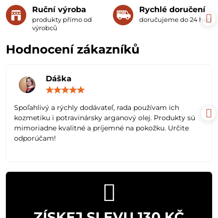
Ruční výroba
Rychlé doručení
produkty přímo od
doručujeme do 24 hodin
výrobců
Hodnocení zákazníků
Dáška
Hodnocení:
5
/
Spoľahlivý a rýchly dodávateľ, rada používam ich
5
kozmetiku i potravinársky arganový olej. Produkty sú
mimoriadne kvalitné a príjemné na pokožku. Určite
odporúčam!
ZÍSKEJ SLEVU 130 KČ