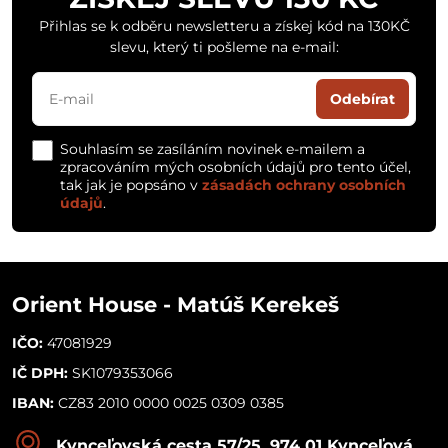
Přihlas se k odběru newsletteru a získej kód na 130KČ
slevu, který ti pošleme na e-mail:
Odebírat
Souhlasím se zasíláním novinek e-mailem a
zpracováním mých osobních údajů pro tento účel,
tak jak je popsáno v
zásadách ochrany osobních
údajů
.
Orient House - Matúš Kerekeš
IČO:
47081929
IČ DPH:
SK1079353066
IBAN:
CZ83 2010 0000 0025 0309 0385
Kynceľovská cesta 57/25, 974 01 Kynceľová