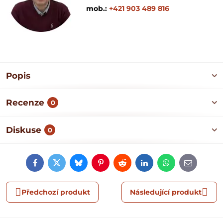
mob.:
+421 903 489 816
Popis
Recenze
0
Diskuse
0
Facebook
Twitter
Bluesky
Pinterest
Reddit
LinkedIn
WhatsApp
E-
mail
Předchozí produkt
Následující produkt