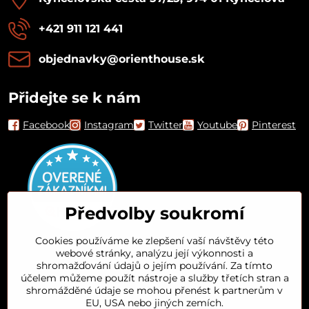
+421 911 121 441
objednavky​@orienthouse​.sk
Přidejte se k nám
Facebook
Instagram
Twitter
Youtube
Pinterest
Předvolby soukromí
Cookies používáme ke zlepšení vaší návštěvy této
webové stránky, analýzu její výkonnosti a
Orient House
shromažďování údajů o jejím používání. Za tímto
účelem můžeme použít nástroje a služby třetích stran a
shromážděné údaje se mohou přenést k partnerům v
Arganový olej
EU, USA nebo jiných zemích.