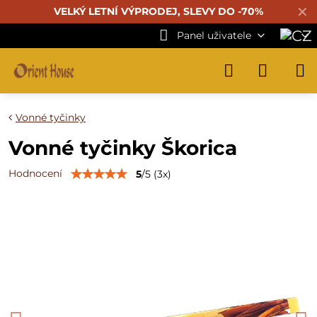
✕
VELKÝ LETNÍ VÝPRODEJ, SLEVY DO -70%
Panel uživatele
Vonné tyčinky
Vonné tyčinky Škorica
Hodnocení
5
/
5
(
3
x)