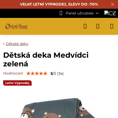
✕
VELKÝ LETNÍ VÝPRODEJ, SLEVY DO -70%
Panel uživatele
Dětské deky
Dětská deka Medvídci
zelená
Hodnocení
5
/
5
(
3
x)
Letní Výprodej