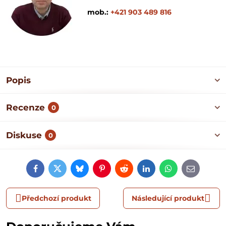
mob.:
+421 903 489 816
Popis
Recenze
0
Diskuse
0
Facebook
Twitter
Bluesky
Pinterest
Reddit
LinkedIn
WhatsApp
E-
mail
Předchozí produkt
Následující produkt