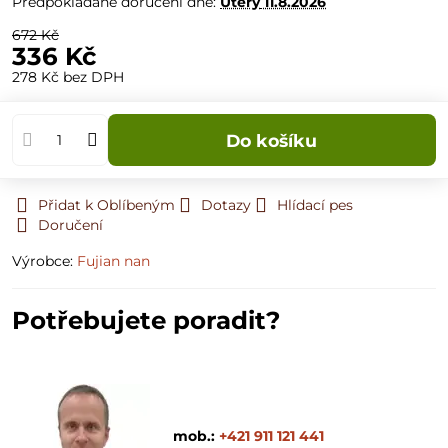
Předpokládané doručení dne:
Úterý
11.8.2026
672 Kč
336 Kč
278 Kč
bez DPH
Do košíku
Přidat k Oblíbeným
Dotazy
Hlídací pes
Doručení
Výrobce:
Fujian nan
Potřebujete poradit?
mob.:
+421 911 121 441