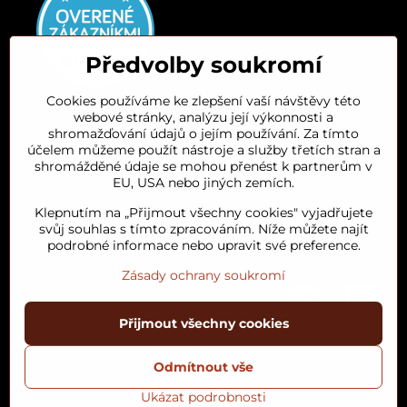
Předvolby soukromí
Cookies používáme ke zlepšení vaší návštěvy této
webové stránky, analýzu její výkonnosti a
Orient House
shromažďování údajů o jejím používání. Za tímto
účelem můžeme použít nástroje a služby třetích stran a
shromážděné údaje se mohou přenést k partnerům v
Arganový olej
EU, USA nebo jiných zemích.
Klepnutím na „Přijmout všechny cookies" vyjadřujete
Oblíbené kategorie
svůj souhlas s tímto zpracováním. Níže můžete najít
podrobné informace nebo upravit své preference.
Zásady ochrany soukromí
Přijmout všechny cookies
©
2026
Copyright
Předvolby soukromí
Zásady ochrany soukromí
Odmítnout vše
Podmínky používání
Stav objednávky
Ukázat podrobnosti
Vytvořeno systémem:
ByznysWeb.cz