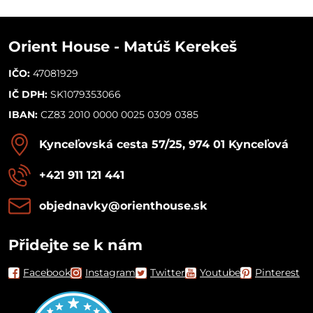
Orient House - Matúš Kerekeš
IČO:
47081929
IČ DPH:
SK1079353066
IBAN:
CZ83 2010 0000 0025 0309 0385
Kynceľovská cesta 57/25, 974 01 Kynceľová
+421 911 121 441
objednavky​@orienthouse​.sk
Přidejte se k nám
Facebook
Instagram
Twitter
Youtube
Pinterest