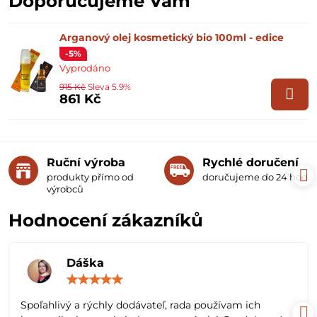
Doporučujeme Vám
Arganový olej kosmetický bio 100ml - edice
-5%
Vyprodáno
915 Kč
Sleva 5.9%
861 Kč
Ruční výroba
Rychlé doručení
produkty přímo od
doručujeme do 24 hodin
výrobců
Hodnocení zákazníků
Dáška
Hodnocení:
5
/
Spoľahlivý a rýchly dodávateľ, rada používam ich
5