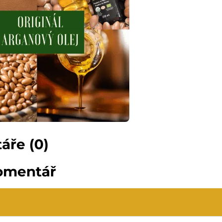
áře (0)
omentář