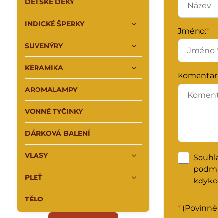
DĚTSKÉ DEKY
INDICKÉ ŠPERKY
Jméno:
*
SUVENÝRY
KERAMIKA
Komentář
AROMALAMPY
VONNÉ TYČINKY
DÁRKOVÁ BALENÍ
VLASY
Souhl
podm
PLEŤ
kdykol
TĚLO
*
(Povinné