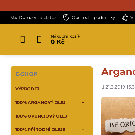
Doručení a platba
Obchodní podmínky
V
Nákupní košík
0 Kč
Argano
E-SHOP
Přidáno
21.3.2019 15:3
VÝPRODEJ
100% ARGANOVÝ OLEJ
100% OPUNCIOVÝ OLEJ
100% PŘÍRODNÍ OLEJE