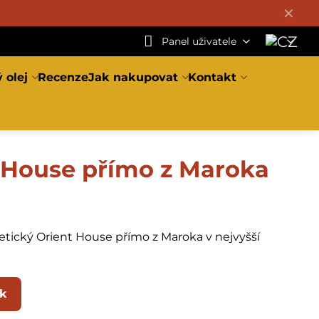
✕
Panel uživatele
 olej
Recenze
Jak nakupovat
Kontakt
 House přímo z Maroka
etický Orient House přímo z Maroka v nejvyšší
ek