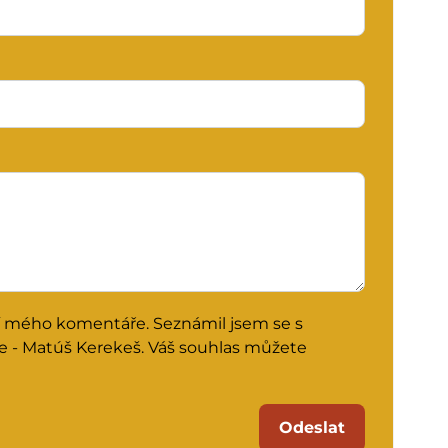
í mého komentáře. Seznámil jsem se s
e - Matúš Kerekeš. Váš souhlas můžete
Odeslat