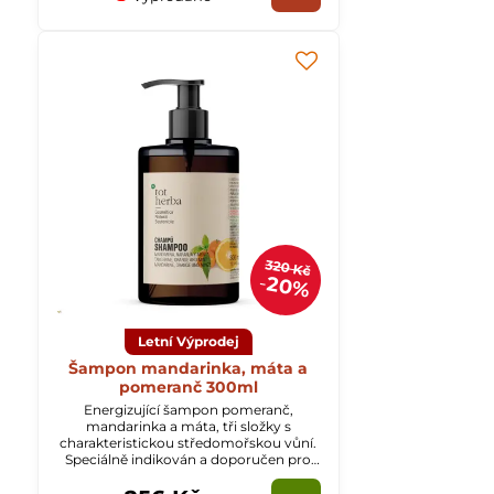
320 Kč
20%
Letní Výprodej
Šampon mandarinka, máta a
pomeranč 300ml
Energizující šampon pomeranč,
mandarinka a máta, tři složky s
charakteristickou středomořskou vůní.
Speciálně indikován a doporučen pro
mastné vlasy.