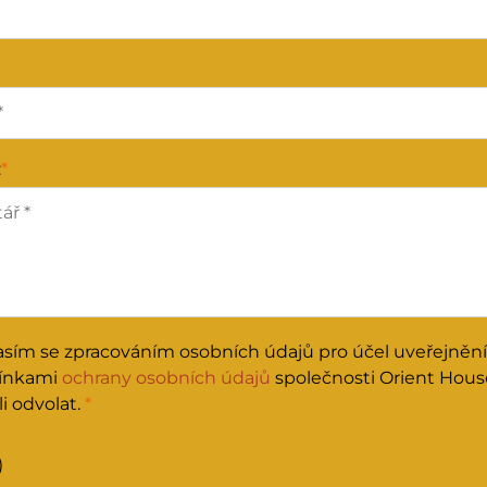
:
*
asím se zpracováním osobních údajů pro účel uveřejněn
ínkami
ochrany osobních údajů
společnosti Orient Hous
i odvolat.
*
)