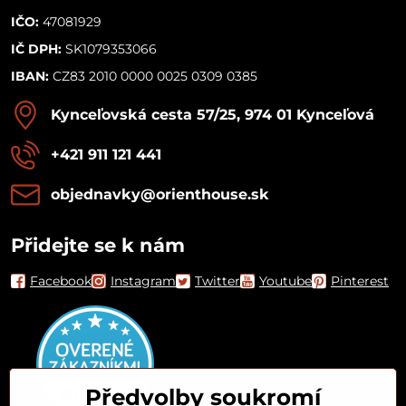
IČO:
47081929
IČ DPH:
SK1079353066
IBAN:
CZ83 2010 0000 0025 0309 0385
Kynceľovská cesta 57/25, 974 01 Kynceľová
+421 911 121 441
objednavky​@orienthouse​.sk
Přidejte se k nám
Facebook
Instagram
Twitter
Youtube
Pinterest
Předvolby soukromí