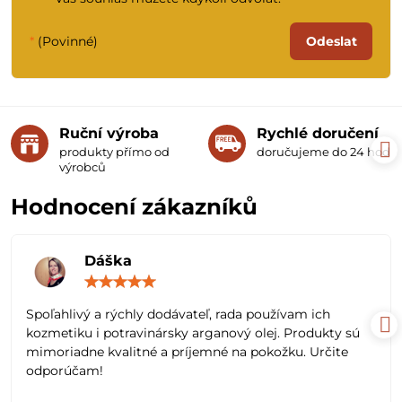
*
(Povinné)
Odeslat
Ruční výroba
Rychlé doručení
produkty přímo od
doručujeme do 24 hodin
výrobců
Hodnocení zákazníků
Dáška
Hodnocení:
5
/
Spoľahlivý a rýchly dodávateľ, rada používam ich
5
kozmetiku i potravinársky arganový olej. Produkty sú
mimoriadne kvalitné a príjemné na pokožku. Určite
odporúčam!